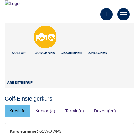
Toggle
Toggle
navigati
navigation
KULTUR
JUNGE VHS
GESUNDHEIT
SPRACHEN
ARBEIT/BERUF
Golf-Einsteigerkurs
Kursinfo
Kursort(e)
Termin(e)
Dozent(en)
Kursnummer:
61WO-AP3