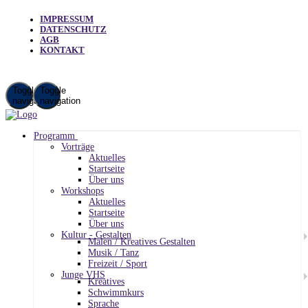
IMPRESSUM
DATENSCHUTZ
AGB
KONTAKT
Toggle
Toggle
navigation
navigation
Programm
Vorträge
Aktuelles
Startseite
Über uns
Workshops
Aktuelles
Startseite
Über uns
Kultur - Gestalten
Malen / Kreatives Gestalten
Musik / Tanz
Freizeit / Sport
Junge VHS
Kreatives
Schwimmkurs
Sprache