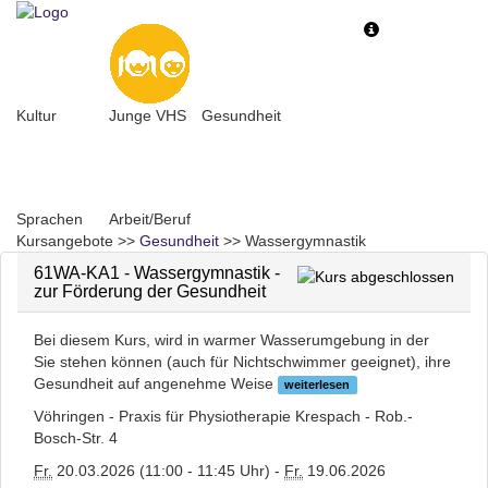
Toggle
Toggle
navigation
navigati
Kultur
Junge VHS
Gesundheit
Sprachen
Arbeit/Beruf
Kursangebote
>>
Gesundheit
>>
Wassergymnastik
61WA-KA1 - Wassergymnastik -
zur Förderung der Gesundheit
Bei diesem Kurs, wird in warmer Wasserumgebung in der
Sie stehen können (auch für Nichtschwimmer geeignet), ihre
Gesundheit auf angenehme Weise
weiterlesen
Vöhringen - Praxis für Physiotherapie Krespach - Rob.-
Bosch-Str. 4
Fr.
20.03.2026 (11:00 - 11:45 Uhr) -
Fr.
19.06.2026